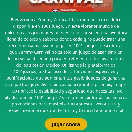
Bienvenido a Yummy Carnival, la experiencia más dulce
disponible en 1001 juego. En este vibrante mundo de
golosinas, los jugadores pueden sumergirse en una aventura
llena de colores y sabores donde cada giro puede traer una
recompensa masiva. Al jugar en 1001 juegos, descubrirás
que Yummy Carnival no es solo un juego de azar, sino un
festín visual diseñado para entretener a todos los amantes
de los slots en México. Utilizando la plataforma de
1001juegos, podrás acceder a funciones especiales y
bonificaciones que aumentan tus posibilidades de ganar. Ya
sea que busques diversión casual o grandes premios, juegos
1001 ofrece la estabilidad y seguridad que necesitas. No
olvides que en 1001 juegos7 siempre encontrarás las mejores
promociones para maximizar tu apuesta. ¡Ven a 1001 y
experimenta la dulzura de Yummy Carnival ahora mismo!
Jugar Ahora