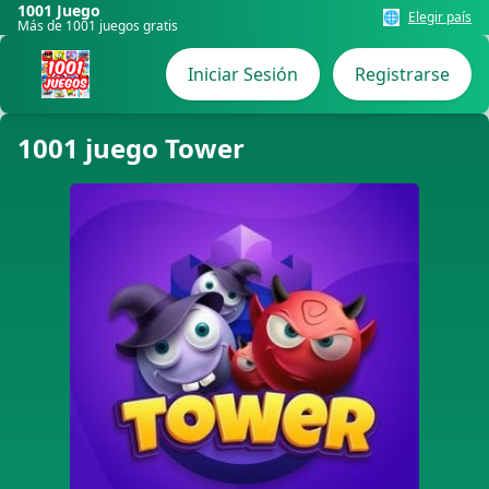
1001 Juego
🌐
Elegir país
Más de 1001 juegos gratis
Iniciar Sesión
Registrarse
1001 juego Tower